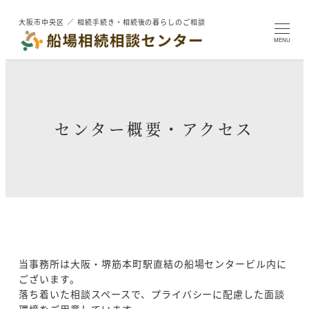
メ
大阪市中央区 ／ 相続手続き・相続後の暮らしのご相談
イ
ン
MENU
コ
ン
テ
ン
ツ
センター概要・アクセス
へ
移
動
当事務所は大阪・堺筋本町駅直結の船場センタービル内に
ございます。
落ち着いた相談スペースで、プライバシーに配慮した面談
環境をご用意しています。