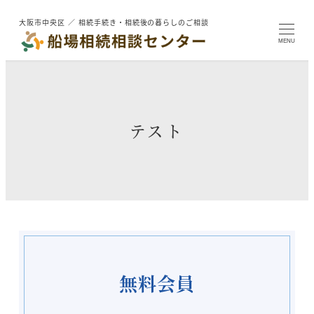
メ
大阪市中央区 ／ 相続手続き・相続後の暮らしのご相談
イ
ン
MENU
コ
ン
テ
ン
ツ
テスト
へ
移
動
無料会員